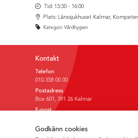
Tid:
13:30 - 16:00
Plats:
Länssjukhuset Kalmar, Kompeten
Kategori: Vårdhygien
Kontakt
Telefon
010-358 00 00
Postadress
Box 601, 391 26 Kalmar
E-post
region@regionkalmar.se
Godkänn cookies