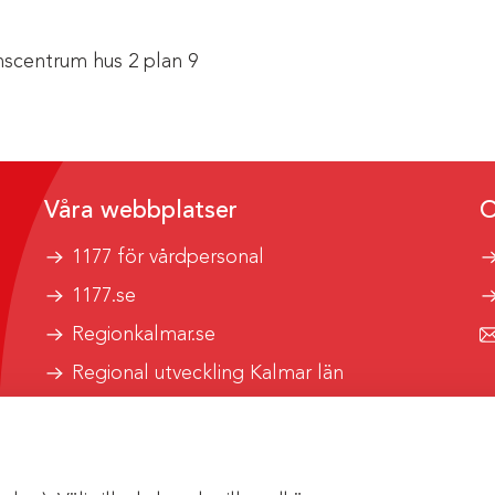
scentrum hus 2 plan 9
Våra webbplatser
O
1177 för vårdpersonal
1177.se
Regionkalmar.se
Regional utveckling Kalmar län
Kalmar länstrafik