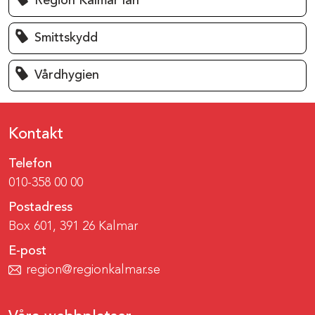
Region Kalmar län
Smittskydd
Vårdhygien
Kontakt
Telefon
010-358 00 00
Postadress
Box 601, 391 26 Kalmar
E-post
region@regionkalmar.se