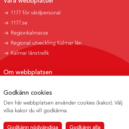
Våra webbplatser
1177 för vårdpersonal
1177.se
Regionkalmar.se
Regional utveckling Kalmar län
Kalmar länstrafik
Om webbplatsen
Tillgänglighetsrapport
Godkänn cookies
Om cookies
Den här webbplatsen använder cookies (kakor). Välj
Kontakta webbredaktionen
vilka kakor du vill godkänna.
Godkänn nödvändiga
Godkänn alla