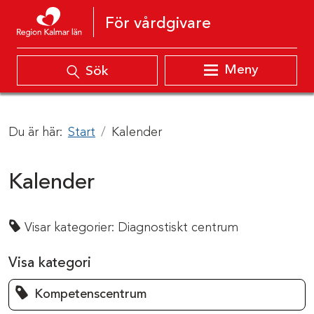
Hoppa till innehåll
För vårdgivare
Meny
Sök
Du är här:
Start
Kalender
Kalender
Visar kategorier:
Diagnostiskt centrum
Visa kategori
Kompetenscentrum