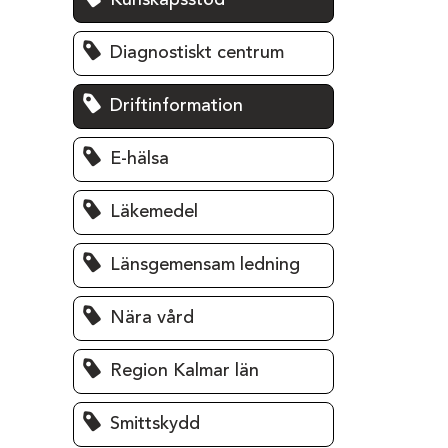
Kunskapsstöd
Diagnostiskt centrum
Driftinformation
E-hälsa
Läkemedel
Länsgemensam ledning
Nära vård
Region Kalmar län
Smittskydd