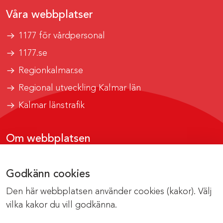
Våra webbplatser
1177 för vårdpersonal
1177.se
Regionkalmar.se
Regional utveckling Kalmar län
Kalmar länstrafik
Om webbplatsen
Tillgänglighetsrapport
Godkänn cookies
Om cookies
Den här webbplatsen använder cookies (kakor). Välj
Kontakta webbredaktionen
vilka kakor du vill godkänna.