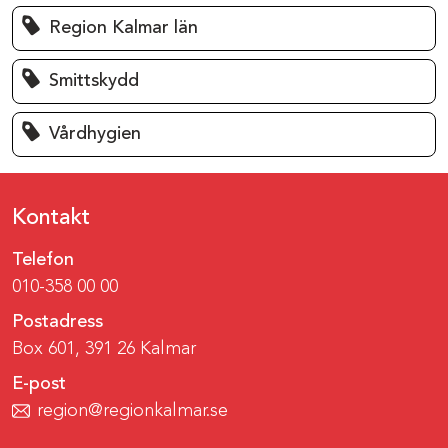
Region Kalmar län
Smittskydd
Vårdhygien
Kontakt
Telefon
010-358 00 00
Postadress
Box 601, 391 26 Kalmar
E-post
region@regionkalmar.se