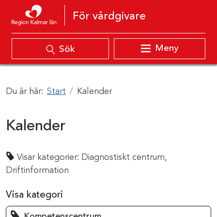
Hoppa till innehåll
För vårdgivare
Meny
Sök
Du är här:
Start
Kalender
Kalender
Visar kategorier:
Diagnostiskt centrum,
Driftinformation
Visa kategori
Kompetenscentrum