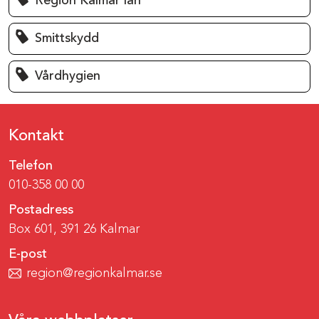
Region Kalmar län
Smittskydd
Vårdhygien
Kontakt
Telefon
010-358 00 00
Postadress
Box 601, 391 26 Kalmar
E-post
region@regionkalmar.se