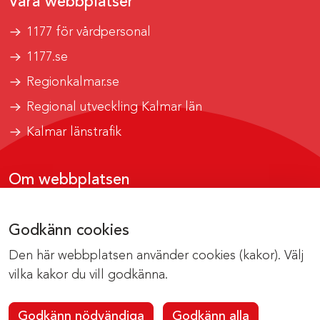
Våra webbplatser
1177 för vårdpersonal
1177.se
Regionkalmar.se
Regional utveckling Kalmar län
Kalmar länstrafik
Om webbplatsen
Tillgänglighetsrapport
Godkänn cookies
Om cookies
Den här webbplatsen använder cookies (kakor). Välj
Kontakta webbredaktionen
vilka kakor du vill godkänna.
Godkänn nödvändiga
Godkänn alla