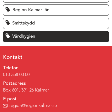
Region Kalmar län
Smittskydd
Vårdhygien
Kontakt
Telefon
010-358 00 00
Postadress
Box 601, 391 26 Kalmar
E-post
region@regionkalmar.se