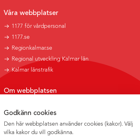
Våra webbplatser
1177 för vårdpersonal
1177.se
Regionkalmar.se
Regional utveckling Kalmar län
Kalmar länstrafik
Om webbplatsen
Tillgänglighetsrapport
Godkänn cookies
Om cookies
Den här webbplatsen använder cookies (kakor). Välj
Kontakta webbredaktionen
vilka kakor du vill godkänna.