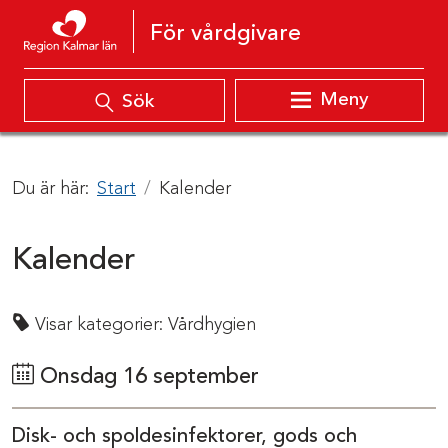
Hoppa till innehåll
För vårdgivare
Meny
Sök
Du är här:
Start
Kalender
Kalender
Visar kategorier:
Vårdhygien
Onsdag 16 september
Disk- och spoldesinfektorer, gods och