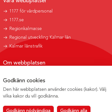
Våra webbplatser
1177 för vårdpersonal
1177.se
Regionkalmar.se
Regional utveckling Kalmar län
Kalmar länstrafik
Om webbplatsen
Tillgänglighetsrapport
Godkänn cookies
Om cookies
Den här webbplatsen använder cookies (kakor). Välj
Kontakta webbredaktionen
vilka kakor du vill godkänna.
Godkänn nödvändiga
Godkänn alla