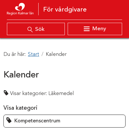
Hoppa till innehåll
För vårdgivare
Meny
Sök
Du är här:
Start
Kalender
Kalender
Visar kategorier:
Läkemedel
Visa kategori
Kompetenscentrum