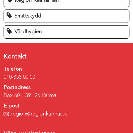
Region Kalmar län
Smittskydd
Vårdhygien
Kontakt
Telefon
010-358 00 00
Postadress
Box 601, 391 26 Kalmar
E-post
region@regionkalmar.se