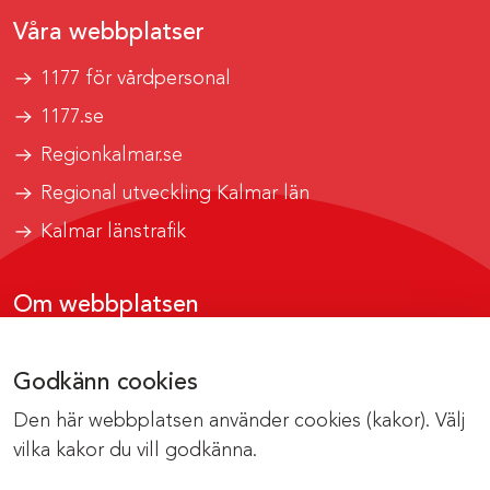
Våra webbplatser
1177 för vårdpersonal
1177.se
Regionkalmar.se
Regional utveckling Kalmar län
Kalmar länstrafik
Om webbplatsen
Tillgänglighetsrapport
Godkänn cookies
Om cookies
Den här webbplatsen använder cookies (kakor). Välj
Kontakta webbredaktionen
vilka kakor du vill godkänna.