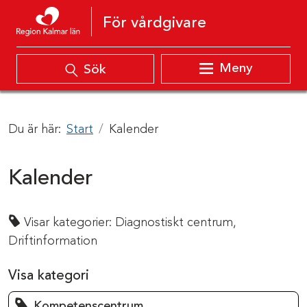
Hoppa till innehåll
För vårdgivare
Meny
Sök
Du är här:
Start
Kalender
Kalender
Visar kategorier:
Diagnostiskt centrum,
Driftinformation
Visa kategori
Kompetenscentrum