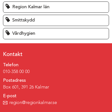
Region Kalmar län
Smittskydd
Vårdhygien
Kontakt
Telefon
010-358 00 00
Postadress
Box 601, 391 26 Kalmar
E-post
region@regionkalmar.se