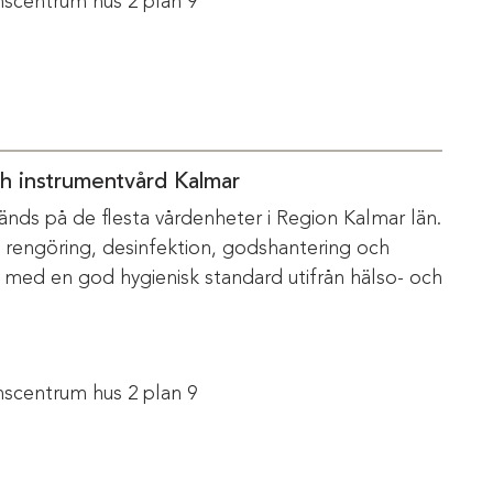
scentrum hus 2 plan 9
ch instrumentvård Kalmar
änds på de flesta vårdenheter i Region Kalmar län.
m rengöring, desinfektion, godshantering och
s med en god hygienisk standard utifrån hälso- och
scentrum hus 2 plan 9