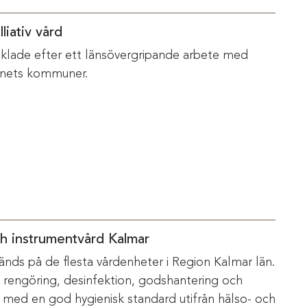
liativ vård
vecklade efter ett länsövergripande arbete med
änets kommuner.
ch instrumentvård Kalmar
änds på de flesta vårdenheter i Region Kalmar län.
m rengöring, desinfektion, godshantering och
s med en god hygienisk standard utifrån hälso- och