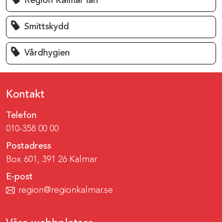
Region Kalmar län
Smittskydd
Vårdhygien
Kontakt
Telefon
010-358 00 00
Postadress
Box 601, 391 26 Kalmar
E-post
region@regionkalmar.se