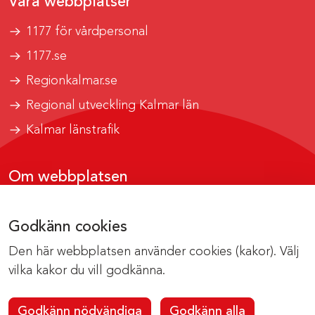
Våra webbplatser
1177 för vårdpersonal
1177.se
Regionkalmar.se
Regional utveckling Kalmar län
Kalmar länstrafik
Om webbplatsen
Tillgänglighetsrapport
Godkänn cookies
Om cookies
Den här webbplatsen använder cookies (kakor). Välj
Kontakta webbredaktionen
vilka kakor du vill godkänna.
Godkänn nödvändiga
Godkänn alla