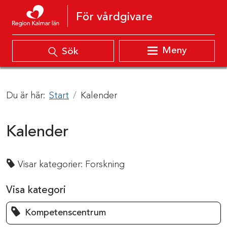
Hoppa till innehåll
För vårdgivare
Meny
Sök
Du är här:
Start
Kalender
Kalender
Visar kategorier:
Forskning
Visa kategori
Kompetenscentrum