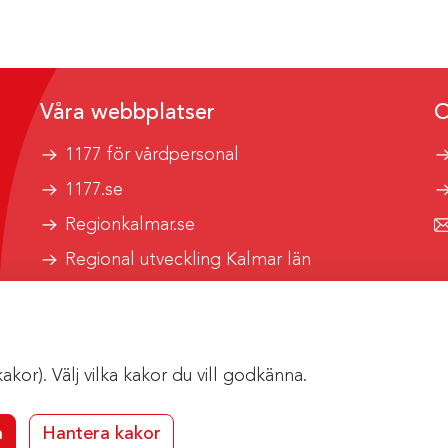
Våra webbplatser
O
1177 för vårdpersonal
1177.se
Regionkalmar.se
Regional utveckling Kalmar län
Kalmar länstrafik
or). Välj vilka kakor du vill godkänna.
a
Hantera kakor