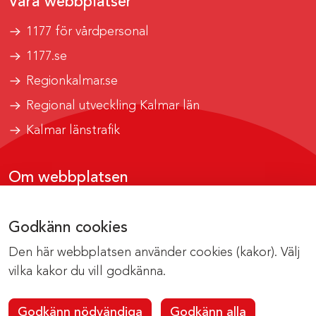
Våra webbplatser
1177 för vårdpersonal
1177.se
Regionkalmar.se
Regional utveckling Kalmar län
Kalmar länstrafik
Om webbplatsen
Tillgänglighetsrapport
Godkänn cookies
Om cookies
Den här webbplatsen använder cookies (kakor). Välj
Kontakta webbredaktionen
vilka kakor du vill godkänna.
Godkänn nödvändiga
Godkänn alla