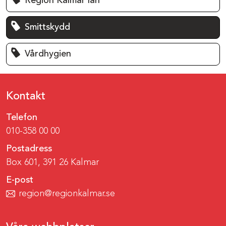
Region Kalmar län
Smittskydd
Vårdhygien
Kontakt
Telefon
010-358 00 00
Postadress
Box 601, 391 26 Kalmar
E-post
region@regionkalmar.se