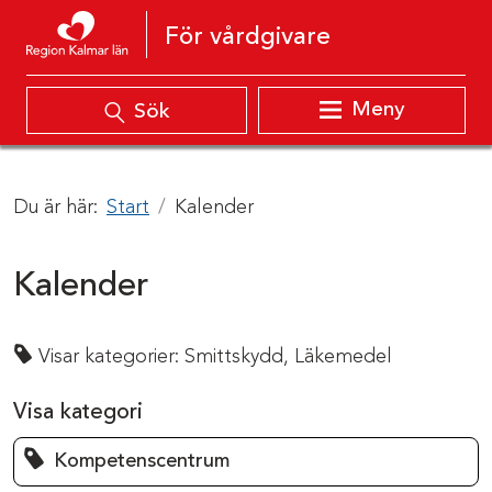
Hoppa till innehåll
För vårdgivare
Meny
Sök
Du är här:
Start
Kalender
Kalender
Visar kategorier:
Smittskydd,
Läkemedel
Visa kategori
Kompetenscentrum