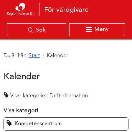
Hoppa till innehåll
För vårdgivare
Meny
Sök
Du är här:
Start
Kalender
Kalender
Visar kategorier:
Driftinformation
Visa kategori
Kompetenscentrum