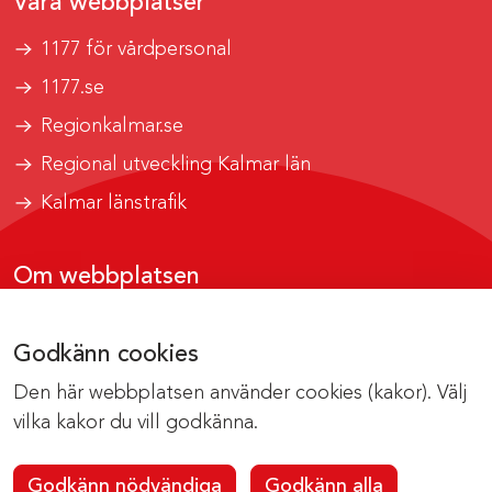
Våra webbplatser
1177 för vårdpersonal
1177.se
Regionkalmar.se
Regional utveckling Kalmar län
Kalmar länstrafik
Om webbplatsen
Tillgänglighetsrapport
Godkänn cookies
Om cookies
Den här webbplatsen använder cookies (kakor). Välj
Kontakta webbredaktionen
vilka kakor du vill godkänna.
Godkänn nödvändiga
Godkänn alla