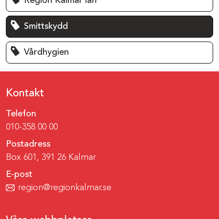
Region Kalmar län
Smittskydd
Vårdhygien
Kontakt
Telefon
010-358 00 00
Postadress
Box 601, 391 26 Kalmar
E-post
region@regionkalmar.se