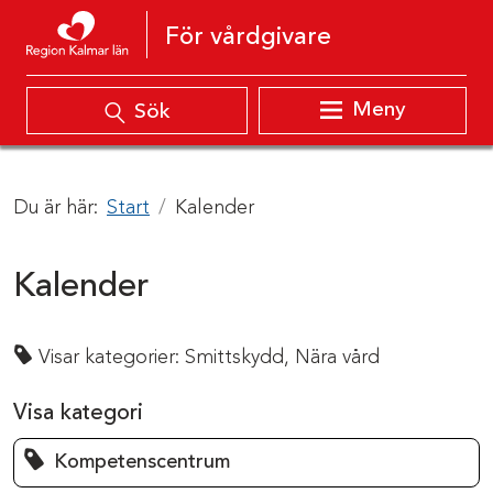
Hoppa till innehåll
För vårdgivare
Meny
Sök
Du är här:
Start
Kalender
Kalender
Visar kategorier:
Smittskydd,
Nära vård
Visa kategori
Kompetenscentrum