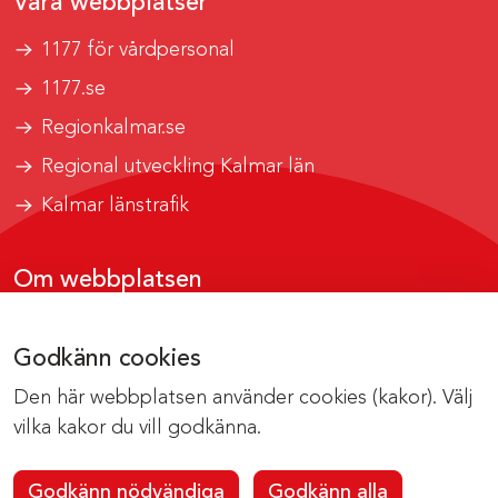
Våra webbplatser
1177 för vårdpersonal
1177.se
Regionkalmar.se
Regional utveckling Kalmar län
Kalmar länstrafik
Om webbplatsen
Tillgänglighetsrapport
Godkänn cookies
Om cookies
Den här webbplatsen använder cookies (kakor). Välj
Kontakta webbredaktionen
vilka kakor du vill godkänna.
Godkänn nödvändiga
Godkänn alla