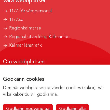
Våra webbplatser
1177 för vårdpersonal
1177.se
Regionkalmar.se
Regional utveckling Kalmar län
Kalmar länstrafik
Om webbplatsen
Tillgänglighetsrapport
Godkänn cookies
Om cookies
Den här webbplatsen använder cookies (kakor). Välj
Kontakta webbredaktionen
vilka kakor du vill godkänna.
Godkänn nödvändiga
Godkänn alla