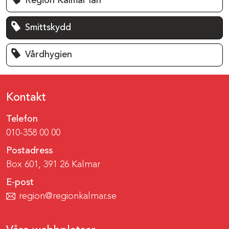
Region Kalmar län
Smittskydd
Vårdhygien
Kontakt
Telefon
010-358 00 00
Postadress
Box 601, 391 26 Kalmar
E-post
region@regionkalmar.se