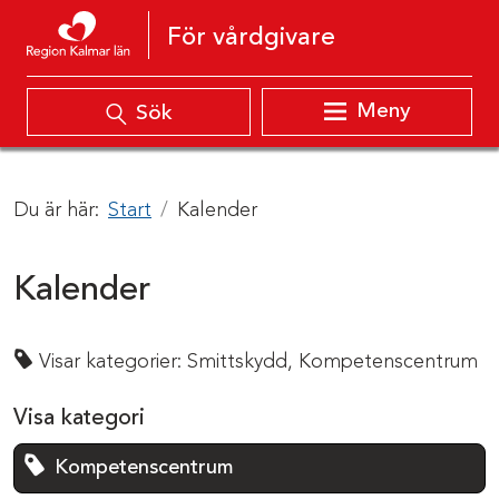
Hoppa till innehåll
För vårdgivare
Meny
Sök
Du är här:
Start
Kalender
Kalender
Visar kategorier:
Smittskydd,
Kompetenscentrum
Visa kategori
Kompetenscentrum