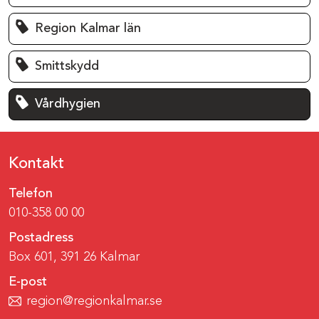
Region Kalmar län
Smittskydd
Vårdhygien
Kontakt
Telefon
010-358 00 00
Postadress
Box 601, 391 26 Kalmar
E-post
region@regionkalmar.se