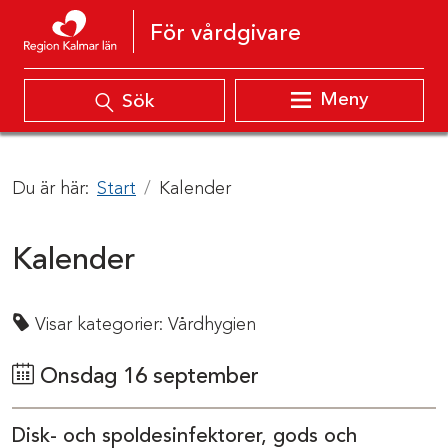
Hoppa till innehåll
För vårdgivare
Meny
Sök
Du är här:
Start
Kalender
Kalender
Visar kategorier:
Vårdhygien
Onsdag 16 september
Disk- och spoldesinfektorer, gods och