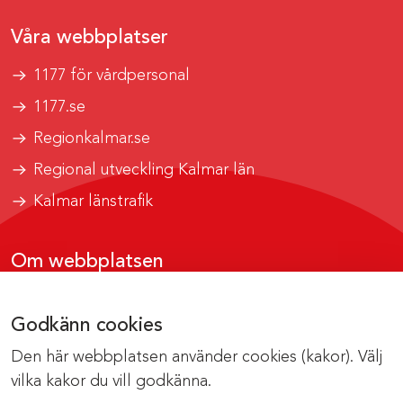
Våra webbplatser
1177 för vårdpersonal
1177.se
Regionkalmar.se
Regional utveckling Kalmar län
Kalmar länstrafik
Om webbplatsen
Tillgänglighetsrapport
Godkänn cookies
Om cookies
Den här webbplatsen använder cookies (kakor). Välj
Kontakta webbredaktionen
vilka kakor du vill godkänna.