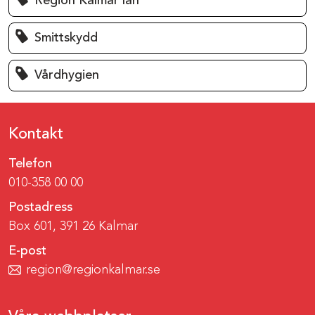
Region Kalmar län
Smittskydd
Vårdhygien
Kontakt
Telefon
010-358 00 00
Postadress
Box 601, 391 26 Kalmar
E-post
region@regionkalmar.se