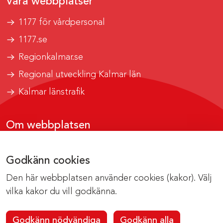
Våra webbplatser
1177 för vårdpersonal
1177.se
Regionkalmar.se
Regional utveckling Kalmar län
Kalmar länstrafik
Om webbplatsen
Tillgänglighetsrapport
Godkänn cookies
Om cookies
Den här webbplatsen använder cookies (kakor). Välj
Kontakta webbredaktionen
vilka kakor du vill godkänna.
Godkänn nödvändiga
Godkänn alla