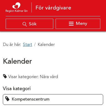
Hoppa till innehåll
För vårdgivare
Meny
Sök
Du är här:
Start
Kalender
Kalender
Visar kategorier:
Nära vård
Visa kategori
Kompetenscentrum