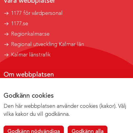
Våra webbplatser
1177 för vårdpersonal
1177.se
Regionkalmar.se
Regional utveckling Kalmar län
Kalmar länstrafik
Om webbplatsen
Tillgänglighetsrapport
Godkänn cookies
Om cookies
Den här webbplatsen använder cookies (kakor). Välj
Kontakta webbredaktionen
vilka kakor du vill godkänna.
Godkänn nödvändiga
Godkänn alla