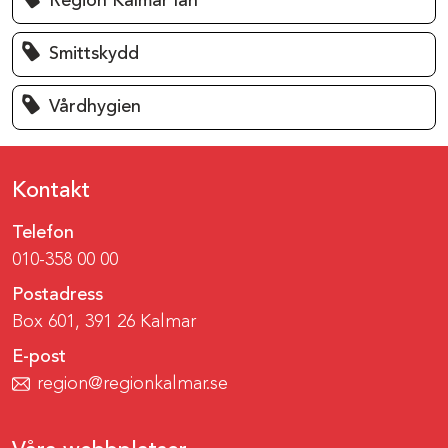
Region Kalmar län
Smittskydd
Vårdhygien
Kontakt
Telefon
010-358 00 00
Postadress
Box 601, 391 26 Kalmar
E-post
region@regionkalmar.se