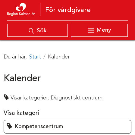
Hoppa till innehåll
För vårdgivare
Meny
Sök
Du är här:
Start
Kalender
Kalender
Visar kategorier:
Diagnostiskt centrum
Visa kategori
Kompetenscentrum