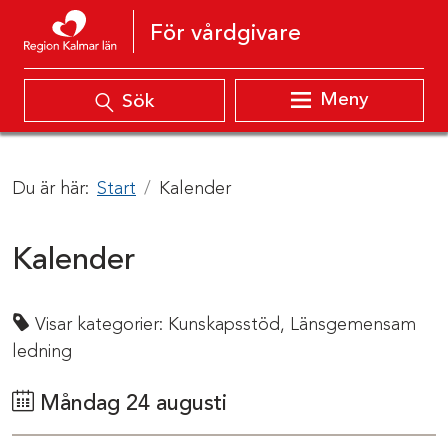
Hoppa till innehåll
För vårdgivare
Meny
Sök
Du är här:
Start
Kalender
Kalender
Visar kategorier:
Kunskapsstöd,
Länsgemensam
ledning
Måndag 24 augusti