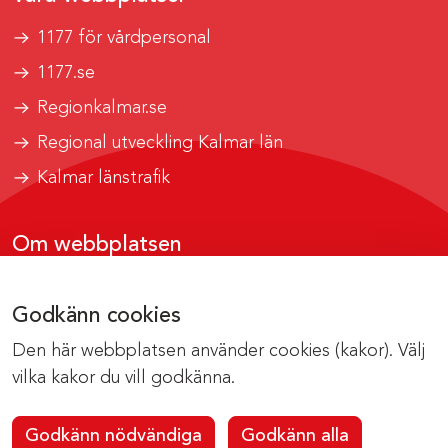
1177 för vårdpersonal
1177.se
Regionkalmar.se
Regional utveckling Kalmar län
Kalmar länstrafik
Om webbplatsen
Tillgänglighetsrapport
Godkänn cookies
Om cookies
Den här webbplatsen använder cookies (kakor). Välj
Kontakta webbredaktionen
vilka kakor du vill godkänna.
Godkänn nödvändiga
Godkänn alla