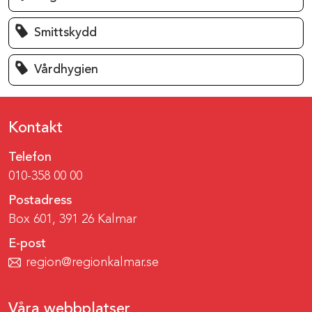
Smittskydd
Vårdhygien
Kontakt
Telefon
010-358 00 00
Postadress
Box 601, 391 26 Kalmar
E-post
region@regionkalmar.se
Våra webbplatser