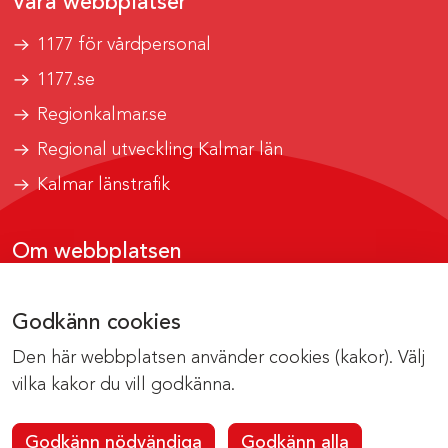
Våra webbplatser
1177 för vårdpersonal
1177.se
Regionkalmar.se
Regional utveckling Kalmar län
Kalmar länstrafik
Om webbplatsen
Tillgänglighetsrapport
Godkänn cookies
Om cookies
Den här webbplatsen använder cookies (kakor). Välj
Kontakta webbredaktionen
vilka kakor du vill godkänna.
Godkänn nödvändiga
Godkänn alla