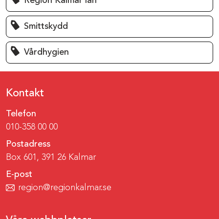
Region Kalmar län
Smittskydd
Vårdhygien
Kontakt
Telefon
010-358 00 00
Postadress
Box 601, 391 26 Kalmar
E-post
region@regionkalmar.se