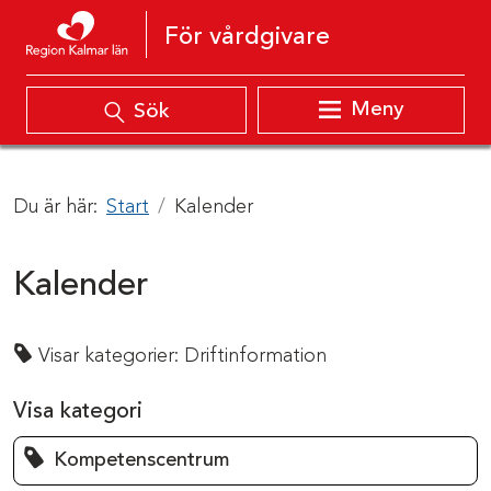
Hoppa till innehåll
För vårdgivare
Meny
Sök
Du är här:
Start
Kalender
Kalender
Visar kategorier:
Driftinformation
Visa kategori
Kompetenscentrum