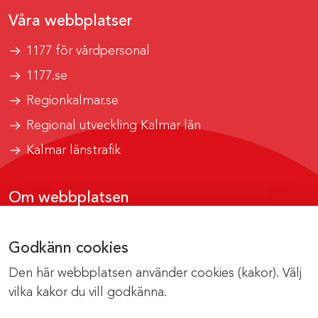
Våra webbplatser
1177 för vårdpersonal
1177.se
Regionkalmar.se
Regional utveckling Kalmar län
Kalmar länstrafik
Om webbplatsen
Tillgänglighetsrapport
Godkänn cookies
Om cookies
Den här webbplatsen använder cookies (kakor). Välj
Kontakta webbredaktionen
vilka kakor du vill godkänna.