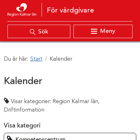
Hoppa till innehåll
För vårdgivare
Meny
Sök
Du är här:
Start
Kalender
Kalender
Visar kategorier:
Region Kalmar län,
Driftinformation
Visa kategori
Kompetenscentrum