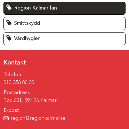
Region Kalmar län
Smittskydd
Vårdhygien
Kontakt
Telefon
010-358 00 00
Postadress
Box 601, 391 26 Kalmar
E-post
region@regionkalmar.se