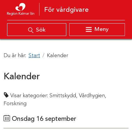
Hoppa till innehåll
För vårdgivare
Meny
Sök
Du är här:
Start
Kalender
Kalender
Visar kategorier:
Smittskydd,
Vårdhygien,
Forskning
Onsdag 16 september