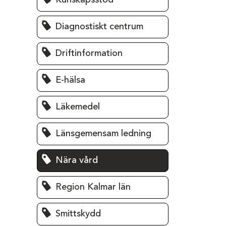
Kunskapsstöd
Diagnostiskt centrum
Driftinformation
E-hälsa
Läkemedel
Länsgemensam ledning
Nära vård
Region Kalmar län
Smittskydd