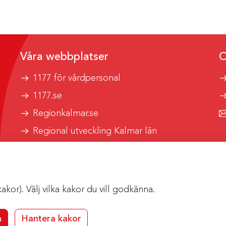
Våra webbplatser
O
1177 för vårdpersonal
1177.se
Regionkalmar.se
Regional utveckling Kalmar län
Kalmar länstrafik
or). Välj vilka kakor du vill godkänna.
a
Hantera kakor