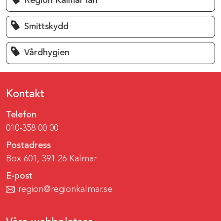
Region Kalmar län
Smittskydd
Vårdhygien
Kontakt
Telefon
010-358 00 00
Postadress
Box 601, 391 26 Kalmar
E-post
region@regionkalmar.se