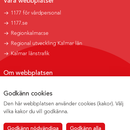
Våra webbplatser
1177 för vårdpersonal
1177.se
Regionkalmar.se
Regional utveckling Kalmar län
Kalmar länstrafik
Om webbplatsen
Tillgänglighetsrapport
Godkänn cookies
Om cookies
Den här webbplatsen använder cookies (kakor). Välj
Kontakta webbredaktionen
vilka kakor du vill godkänna.
Godkänn nödvändiga
Godkänn alla