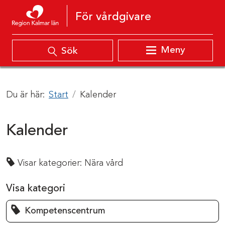
Hoppa till innehåll
För vårdgivare
Meny
Sök
Du är här:
Start
Kalender
Kalender
Visar kategorier:
Nära vård
Visa kategori
Kompetenscentrum