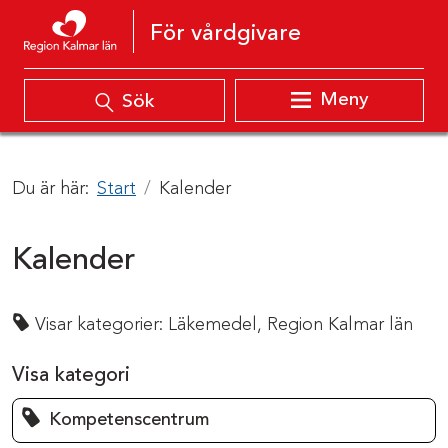
Hoppa till innehåll
För vårdgivare
Meny
Sök
Du är här:
Start
Kalender
Kalender
Visar kategorier:
Läkemedel,
Region Kalmar län
Visa kategori
Kompetenscentrum