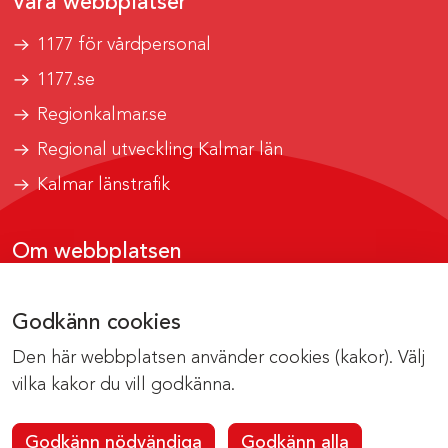
Våra webbplatser
1177 för vårdpersonal
1177.se
Regionkalmar.se
Regional utveckling Kalmar län
Kalmar länstrafik
Om webbplatsen
Tillgänglighetsrapport
Godkänn cookies
Om cookies
Den här webbplatsen använder cookies (kakor). Välj
Kontakta webbredaktionen
vilka kakor du vill godkänna.
Godkänn nödvändiga
Godkänn alla