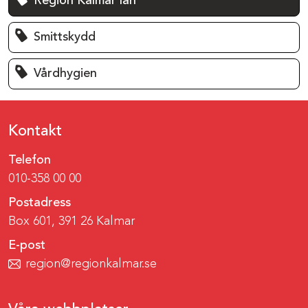
Region Kalmar län
Smittskydd
Vårdhygien
Kontakt
Telefon
010-358 00 00
Postadress
Box 601, 391 26 Kalmar
E-post
region@regionkalmar.se