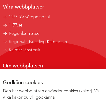
Våra webbplatser
1177 för vårdpersonal
1177.se
Regionkalmar.se
Regional utveckling Kalmar län
Kalmar länstrafik
Om webbplatsen
Tillgänglighetsrapport
Godkänn cookies
Om cookies
Den här webbplatsen använder cookies (kakor). Välj
Kontakta webbredaktionen
vilka kakor du vill godkänna.