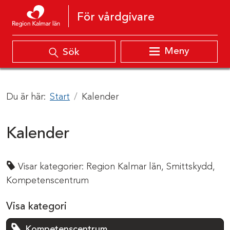
Hoppa till innehåll
För vårdgivare
Meny
Sök
Du är här:
Start
Kalender
Kalender
Visar kategorier:
Region Kalmar län,
Smittskydd,
Kompetenscentrum
Visa kategori
Kompetenscentrum