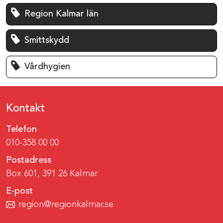
Region Kalmar län
Smittskydd
Vårdhygien
Kontakt
Telefon
010-358 00 00
Postadress
Box 601, 391 26 Kalmar
E-post
region@regionkalmar.se