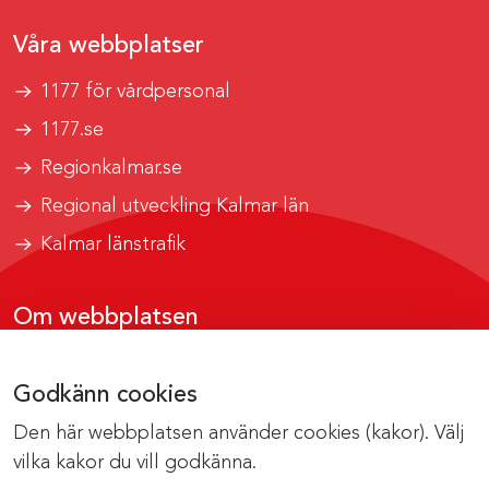
Våra webbplatser
1177 för vårdpersonal
1177.se
Regionkalmar.se
Regional utveckling Kalmar län
Kalmar länstrafik
Om webbplatsen
Tillgänglighetsrapport
Godkänn cookies
Om cookies
Den här webbplatsen använder cookies (kakor). Välj
Kontakta webbredaktionen
vilka kakor du vill godkänna.