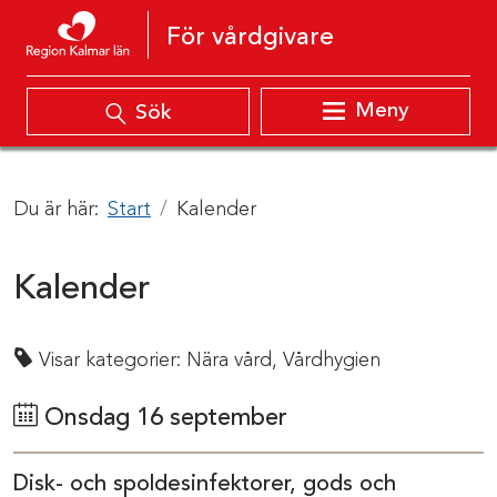
Hoppa till innehåll
För vårdgivare
Meny
Sök
Du är här:
Start
Kalender
Kalender
Visar kategorier:
Nära vård,
Vårdhygien
Onsdag 16 september
Disk- och spoldesinfektorer, gods och