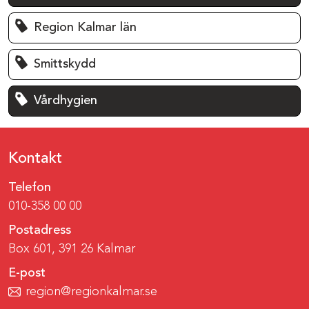
Region Kalmar län
Smittskydd
Vårdhygien
Kontakt
Telefon
010-358 00 00
Postadress
Box 601, 391 26 Kalmar
E-post
region@regionkalmar.se