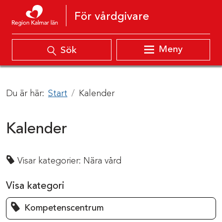
Hoppa till innehåll
För vårdgivare
Meny
Sök
Du är här:
Start
Kalender
Kalender
Visar kategorier:
Nära vård
Visa kategori
Kompetenscentrum