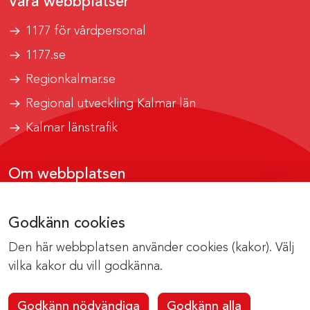
Våra webbplatser
1177 för vårdpersonal
1177.se
Regionkalmar.se
Regional utveckling Kalmar län
Kalmar länstrafik
Om webbplatsen
Tillgänglighetsrapport
Godkänn cookies
Om cookies
Den här webbplatsen använder cookies (kakor). Välj
Kontakta webbredaktionen
vilka kakor du vill godkänna.
Godkänn nödvändiga
Godkänn alla