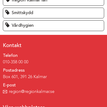
Region Kalmar län
Smittskydd
Vårdhygien
Kontakt
Telefon
010-358 00 00
Postadress
Box 601, 391 26 Kalmar
E-post
region@regionkalmar.se