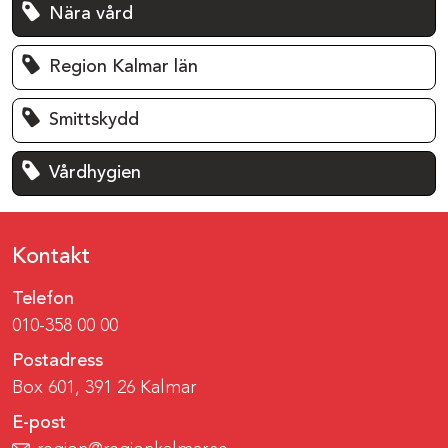
Nära vård
Region Kalmar län
Smittskydd
Vårdhygien
Kontakt
Telefon
010-358 00 00
Postadress
Box 601, 391 26 Kalmar
E-post