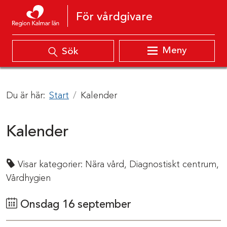
Hoppa till innehåll
För vårdgivare
Meny
Sök
Du är här:
Start
Kalender
Kalender
Visar kategorier:
Nära vård,
Diagnostiskt centrum,
Vårdhygien
Onsdag 16 september