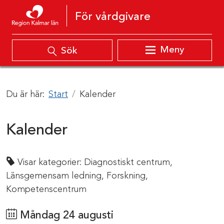
Hoppa till innehåll
För vårdgivare
Meny
Sök
Du är här:
Start
Kalender
Kalender
Visar kategorier:
Diagnostiskt centrum,
Länsgemensam ledning,
Forskning,
Kompetenscentrum
Måndag 24 augusti