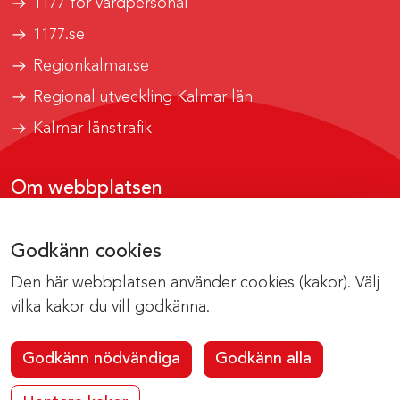
1177 för vårdpersonal
1177.se
Regionkalmar.se
Regional utveckling Kalmar län
Kalmar länstrafik
Om webbplatsen
Tillgänglighetsrapport
Godkänn cookies
Om cookies
Den här webbplatsen använder cookies (kakor). Välj
Kontakta webbredaktionen
vilka kakor du vill godkänna.
Godkänn nödvändiga
Godkänn alla