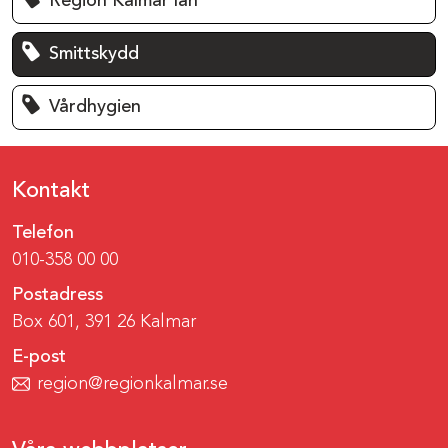
Region Kalmar län
Smittskydd
Vårdhygien
Kontakt
Telefon
010-358 00 00
Postadress
Box 601, 391 26 Kalmar
E-post
region@regionkalmar.se