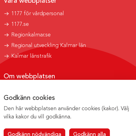
Våra webbplatser
1177 för vårdpersonal
1177.se
Regionkalmar.se
Regional utveckling Kalmar län
Kalmar länstrafik
Om webbplatsen
Tillgänglighetsrapport
Godkänn cookies
Om cookies
Den här webbplatsen använder cookies (kakor). Välj
Kontakta webbredaktionen
vilka kakor du vill godkänna.
Godkänn nödvändiga
Godkänn alla