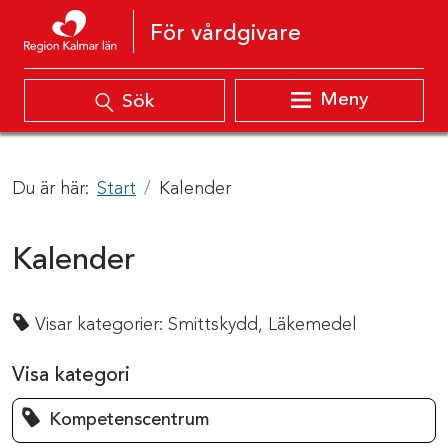
Hoppa till innehåll
För vårdgivare
Meny
Sök
Du är här:
Start
Kalender
Kalender
Visar kategorier:
Smittskydd,
Läkemedel
Visa kategori
Kompetenscentrum