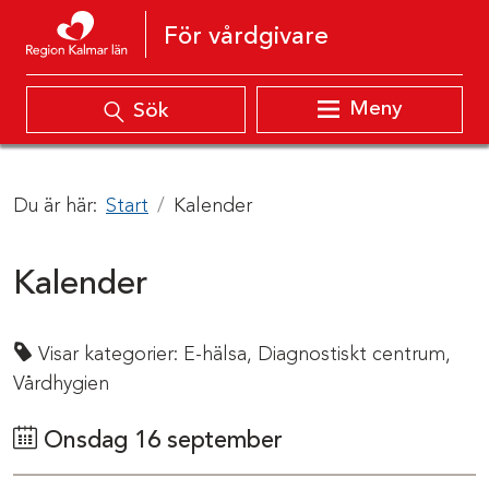
Hoppa till innehåll
För vårdgivare
Meny
Sök
Du är här:
Start
Kalender
Kalender
Visar kategorier:
E-hälsa,
Diagnostiskt centrum,
Vårdhygien
Onsdag 16 september