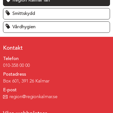
Region Kalmar län
Smittskydd
Vårdhygien
Kontakt
Telefon
010-358 00 00
Postadress
Box 601, 391 26 Kalmar
E-post
region@regionkalmar.se