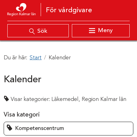
Hoppa till innehåll
För vårdgivare
Meny
Sök
Du är här:
Start
Kalender
Kalender
Visar kategorier:
Läkemedel,
Region Kalmar län
Visa kategori
Kompetenscentrum