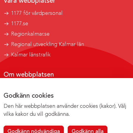
Våra webbplatser
1177 för vårdpersonal
1177.se
Regionkalmar.se
Regional utveckling Kalmar län
Kalmar länstrafik
Om webbplatsen
Tillgänglighetsrapport
Godkänn cookies
Om cookies
Den här webbplatsen använder cookies (kakor). Välj
Kontakta webbredaktionen
vilka kakor du vill godkänna.
Godkänn nödvändiga
Godkänn alla