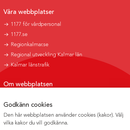
Våra webbplatser
1177 för vårdpersonal
1177.se
Regionkalmar.se
Regional utveckling Kalmar län
Kalmar länstrafik
Om webbplatsen
Tillgänglighetsrapport
Godkänn cookies
Om cookies
Den här webbplatsen använder cookies (kakor). Välj
Kontakta webbredaktionen
vilka kakor du vill godkänna.