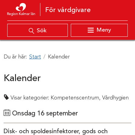
Hoppa till innehåll
För vårdgivare
Meny
Sök
Du är här:
Start
Kalender
Kalender
Visar kategorier:
Kompetenscentrum,
Vårdhygien
Onsdag 16 september
Disk- och spoldesinfektorer, gods och