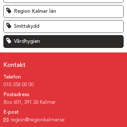
Region Kalmar län
Smittskydd
Vårdhygien
Kontakt
Telefon
010-358 00 00
Postadress
Box 601, 391 26 Kalmar
E-post
region@regionkalmar.se