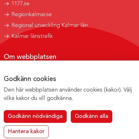
1177.se
Regionkalmar.se
Regional utveckling Kalmar län
Kalmar länstrafik
Om webbplatsen
Tillgänglighetsrapport
Godkänn cookies
Om cookies
Den här webbplatsen använder cookies (kakor). Välj
Kontakta webbredaktionen
vilka kakor du vill godkänna.
Godkänn nödvändiga
Godkänn alla
Hantera kakor