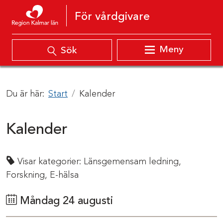
Hoppa till innehåll
För vårdgivare
Meny
Sök
Du är här:
Start
Kalender
Kalender
Visar kategorier:
Länsgemensam ledning,
Forskning,
E-hälsa
Måndag 24 augusti