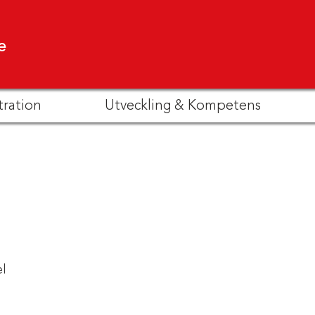
e
tration
Utveckling & Kompetens
l