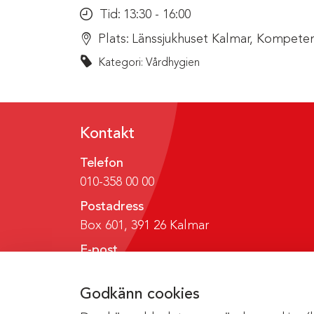
Tid:
13:30 - 16:00
Plats:
Länssjukhuset Kalmar, Kompeten
Kategori: Vårdhygien
Kontakt
Telefon
010-358 00 00
Postadress
Box 601, 391 26 Kalmar
E-post
region@regionkalmar.se
Godkänn cookies