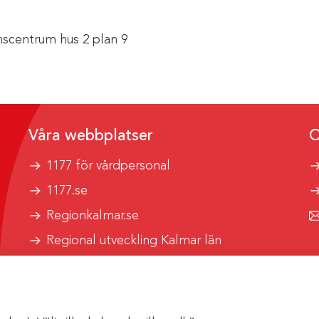
scentrum hus 2 plan 9
Våra webbplatser
O
1177 för vårdpersonal
1177.se
Regionkalmar.se
Regional utveckling Kalmar län
Kalmar länstrafik