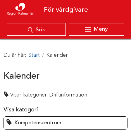
Hoppa till innehåll
För vårdgivare
Meny
Sök
Du är här:
Start
Kalender
Kalender
Visar kategorier:
Driftinformation
Visa kategori
Kompetenscentrum