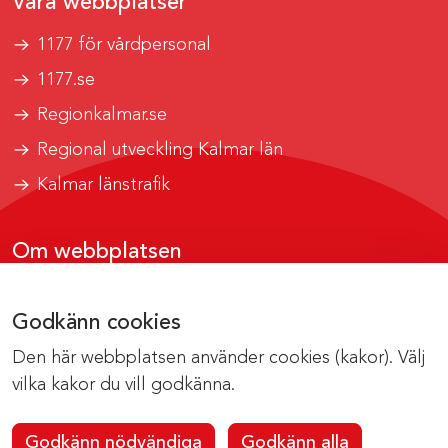
Våra webbplatser
1177 för vårdpersonal
1177.se
Regionkalmar.se
Regional utveckling Kalmar län
Kalmar länstrafik
Om webbplatsen
Tillgänglighetsrapport
Godkänn cookies
Om cookies
Den här webbplatsen använder cookies (kakor). Välj
Kontakta webbredaktionen
vilka kakor du vill godkänna.
Godkänn nödvändiga
Godkänn alla