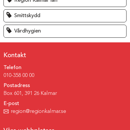
Region Kalmar län
Smittskydd
Vårdhygien
Kontakt
Telefon
010-358 00 00
Postadress
Box 601, 391 26 Kalmar
E-post
region@regionkalmar.se