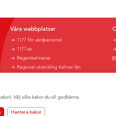
Våra webbplatser
O
1177 för vårdpersonal
1177.se
Regionkalmar.se
Regional utveckling Kalmar län
Kalmar länstrafik
or). Välj vilka kakor du vill godkänna.
a
Hantera kakor