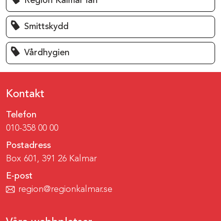
Region Kalmar län
Smittskydd
Vårdhygien
Kontakt
Telefon
010-358 00 00
Postadress
Box 601, 391 26 Kalmar
E-post
region@regionkalmar.se