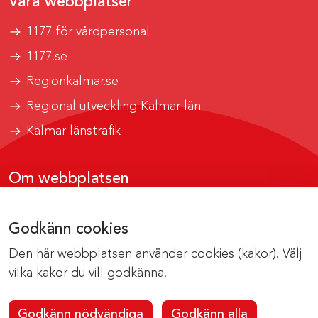
Våra webbplatser
1177 för vårdpersonal
1177.se
Regionkalmar.se
Regional utveckling Kalmar län
Kalmar länstrafik
Om webbplatsen
Tillgänglighetsrapport
Godkänn cookies
Om cookies
Den här webbplatsen använder cookies (kakor). Välj
Kontakta webbredaktionen
vilka kakor du vill godkänna.
Godkänn nödvändiga
Godkänn alla