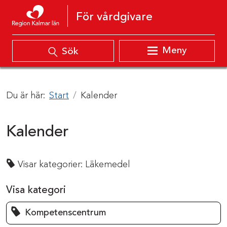
Hoppa till innehåll
För vårdgivare
Meny
Sök
Du är här:
Start
Kalender
Kalender
Visar kategorier:
Läkemedel
Visa kategori
Kompetenscentrum