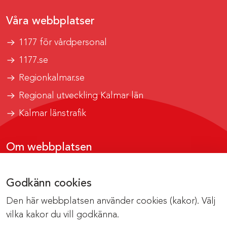
Våra webbplatser
1177 för vårdpersonal
1177.se
Regionkalmar.se
Regional utveckling Kalmar län
Kalmar länstrafik
Om webbplatsen
Tillgänglighetsrapport
Godkänn cookies
Om cookies
Den här webbplatsen använder cookies (kakor). Välj
Kontakta webbredaktionen
vilka kakor du vill godkänna.