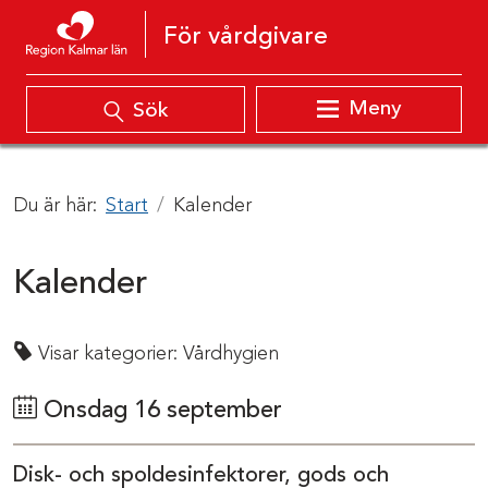
Hoppa till innehåll
För vårdgivare
Meny
Sök
Du är här:
Start
Kalender
Kalender
Visar kategorier:
Vårdhygien
Onsdag 16 september
Disk- och spoldesinfektorer, gods och