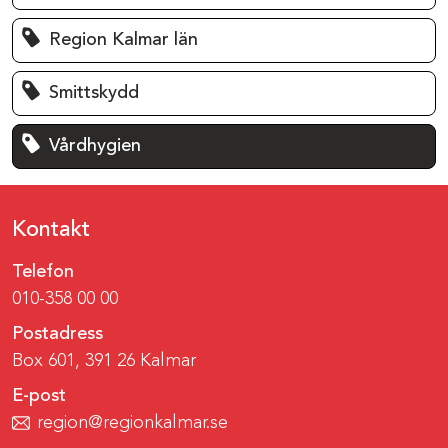
Region Kalmar län
Smittskydd
Vårdhygien
Kontakt
Telefon
010-358 00 00
Postadress
Box 601, 391 26 Kalmar
E-post
region@regionkalmar.se