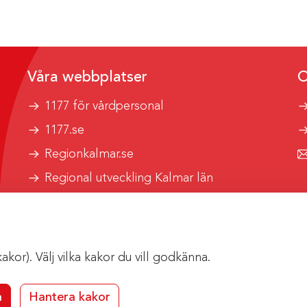
Våra webbplatser
O
1177 för vårdpersonal
1177.se
Regionkalmar.se
Regional utveckling Kalmar län
Kalmar länstrafik
or). Välj vilka kakor du vill godkänna.
a
Hantera kakor