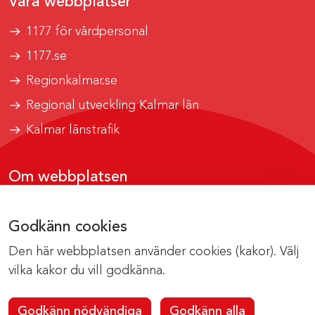
Våra webbplatser
1177 för vårdpersonal
1177.se
Regionkalmar.se
Regional utveckling Kalmar län
Kalmar länstrafik
Om webbplatsen
Tillgänglighetsrapport
Godkänn cookies
Om cookies
Den här webbplatsen använder cookies (kakor). Välj
Kontakta webbredaktionen
vilka kakor du vill godkänna.
Godkänn nödvändiga
Godkänn alla