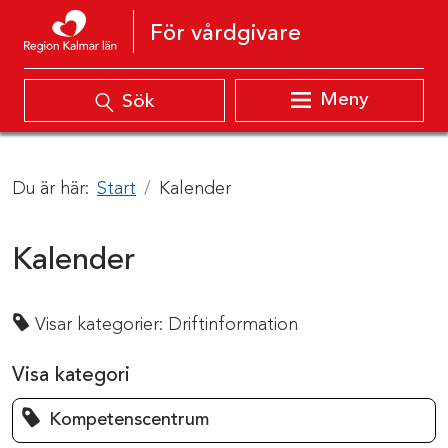
Hoppa till innehåll
För vårdgivare
Meny
Sök
Du är här:
Start
Kalender
Kalender
Visar kategorier:
Driftinformation
Visa kategori
Kompetenscentrum