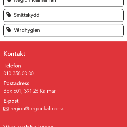
Region Kalmar län
Smittskydd
Vårdhygien
Kontakt
Telefon
010-358 00 00
Postadress
Box 601, 391 26 Kalmar
E-post
region@regionkalmar.se