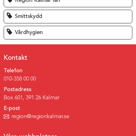
Region Kalmar län
Smittskydd
Vårdhygien
Kontakt
Telefon
010-358 00 00
Postadress
Box 601, 391 26 Kalmar
E-post
region@regionkalmar.se