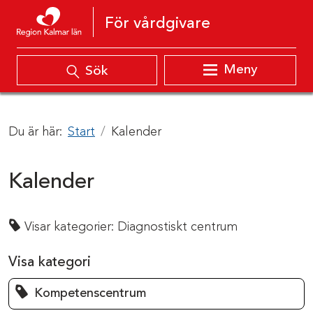
Hoppa till innehåll
För vårdgivare
Meny
Sök
Du är här:
Start
Kalender
Kalender
Visar kategorier:
Diagnostiskt centrum
Visa kategori
Kompetenscentrum