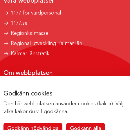
Våra webbplatser
1177 för vårdpersonal
1177.se
Regionkalmar.se
Regional utveckling Kalmar län
Kalmar länstrafik
Om webbplatsen
Tillgänglighetsrapport
Godkänn cookies
Om cookies
Den här webbplatsen använder cookies (kakor). Välj
Kontakta webbredaktionen
vilka kakor du vill godkänna.
Godkänn nödvändiga
Godkänn alla