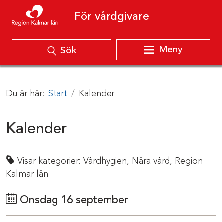
Hoppa till innehåll
För vårdgivare
Meny
Sök
Du är här:
Start
Kalender
Kalender
Visar kategorier:
Vårdhygien,
Nära vård,
Region
Kalmar län
Onsdag 16 september