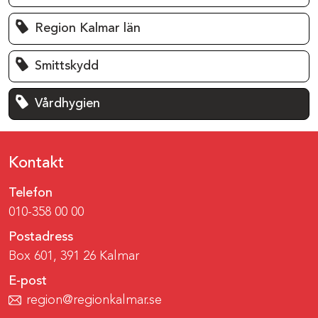
Region Kalmar län
Smittskydd
Vårdhygien
Kontakt
Telefon
010-358 00 00
Postadress
Box 601, 391 26 Kalmar
E-post
region@regionkalmar.se