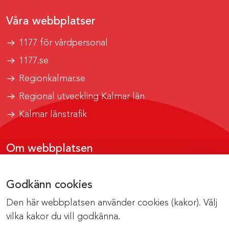
Våra webbplatser
1177 för vårdpersonal
1177.se
Regionkalmar.se
Regional utveckling Kalmar län
Kalmar länstrafik
Om webbplatsen
Tillgänglighetsrapport
Godkänn cookies
Om cookies
Den här webbplatsen använder cookies (kakor). Välj
Kontakta webbredaktionen
vilka kakor du vill godkänna.