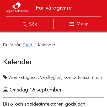
Hoppa till innehåll
För vårdgivare
Meny
Sök
Du är här:
Start
Kalender
Kalender
Visar kategorier:
Vårdhygien,
Kompetenscentrum
Onsdag 16 september
Disk- och spoldesinfektorer, gods och