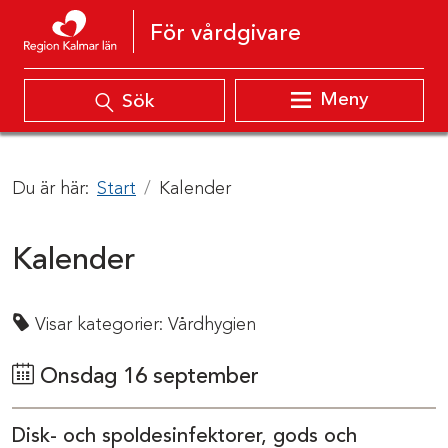
Hoppa till innehåll
För vårdgivare
Meny
Sök
Du är här:
Start
Kalender
Kalender
Visar kategorier:
Vårdhygien
Onsdag 16 september
Disk- och spoldesinfektorer, gods och