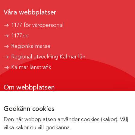
Våra webbplatser
1177 för vårdpersonal
1177.se
Regionkalmar.se
Regional utveckling Kalmar län
Kalmar länstrafik
Om webbplatsen
Tillgänglighetsrapport
Godkänn cookies
Om cookies
Den här webbplatsen använder cookies (kakor). Välj
Kontakta webbredaktionen
vilka kakor du vill godkänna.