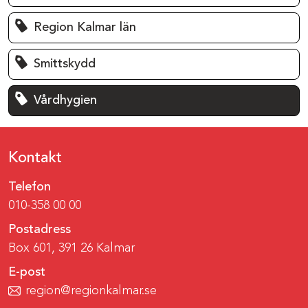
Region Kalmar län
Smittskydd
Vårdhygien
Kontakt
Telefon
010-358 00 00
Postadress
Box 601, 391 26 Kalmar
E-post
region@regionkalmar.se