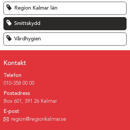
Region Kalmar län
Smittskydd
Vårdhygien
Kontakt
Telefon
010-358 00 00
Postadress
Box 601, 391 26 Kalmar
E-post
region@regionkalmar.se