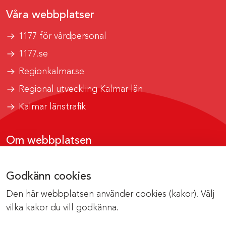
Våra webbplatser
1177 för vårdpersonal
1177.se
Regionkalmar.se
Regional utveckling Kalmar län
Kalmar länstrafik
Om webbplatsen
Tillgänglighetsrapport
Godkänn cookies
Om cookies
Den här webbplatsen använder cookies (kakor). Välj
Kontakta webbredaktionen
vilka kakor du vill godkänna.