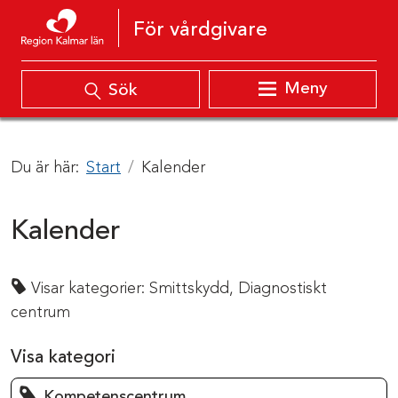
Hoppa till innehåll
För vårdgivare
Meny
Sök
Du är här:
Start
Kalender
Kalender
Visar kategorier:
Smittskydd,
Diagnostiskt
centrum
Visa kategori
Kompetenscentrum