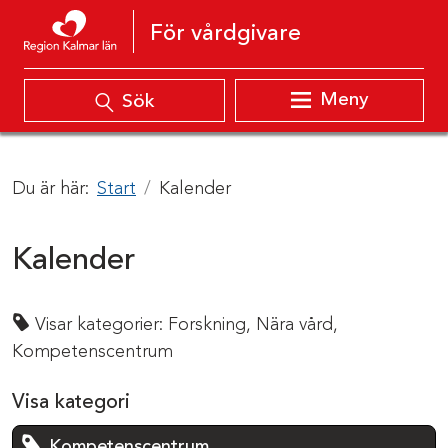
Hoppa till innehåll
För vårdgivare
Meny
Sök
Du är här:
Start
Kalender
Kalender
Visar kategorier:
Forskning,
Nära vård,
Kompetenscentrum
Visa kategori
Kompetenscentrum