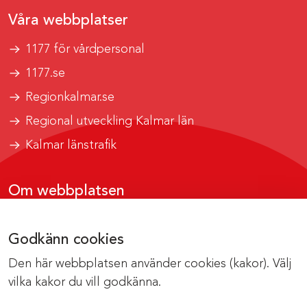
Våra webbplatser
1177 för vårdpersonal
1177.se
Regionkalmar.se
Regional utveckling Kalmar län
Kalmar länstrafik
Om webbplatsen
Tillgänglighetsrapport
Godkänn cookies
Om cookies
Den här webbplatsen använder cookies (kakor). Välj
Kontakta webbredaktionen
vilka kakor du vill godkänna.