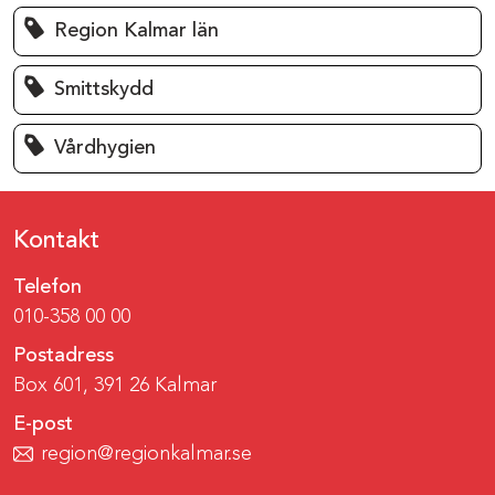
Region Kalmar län
Smittskydd
Vårdhygien
Kontakt
Telefon
010-358 00 00
Postadress
Box 601, 391 26 Kalmar
E-post
region@regionkalmar.se