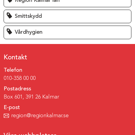
Region Kalmar län
Smittskydd
Vårdhygien
Kontakt
Telefon
010-358 00 00
Postadress
Box 601, 391 26 Kalmar
E-post
region@regionkalmar.se