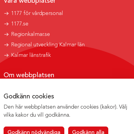
Våra webbplatser
1177 för vårdpersonal
1177.se
Regionkalmar.se
Regional utveckling Kalmar län
Kalmar länstrafik
Om webbplatsen
Tillgänglighetsrapport
Godkänn cookies
Om cookies
Den här webbplatsen använder cookies (kakor). Välj
Kontakta webbredaktionen
vilka kakor du vill godkänna.
Godkänn nödvändiga
Godkänn alla