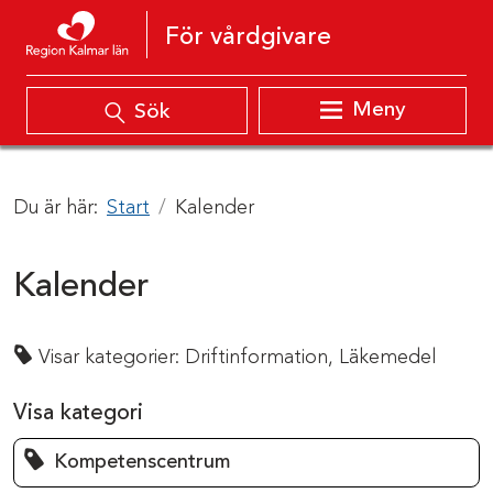
Hoppa till innehåll
För vårdgivare
Meny
Sök
Du är här:
Start
Kalender
Kalender
Visar kategorier:
Driftinformation,
Läkemedel
Visa kategori
Kompetenscentrum