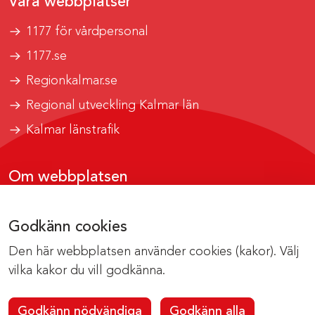
Våra webbplatser
1177 för vårdpersonal
1177.se
Regionkalmar.se
Regional utveckling Kalmar län
Kalmar länstrafik
Om webbplatsen
Tillgänglighetsrapport
Godkänn cookies
Om cookies
Den här webbplatsen använder cookies (kakor). Välj
Kontakta webbredaktionen
vilka kakor du vill godkänna.
Godkänn nödvändiga
Godkänn alla