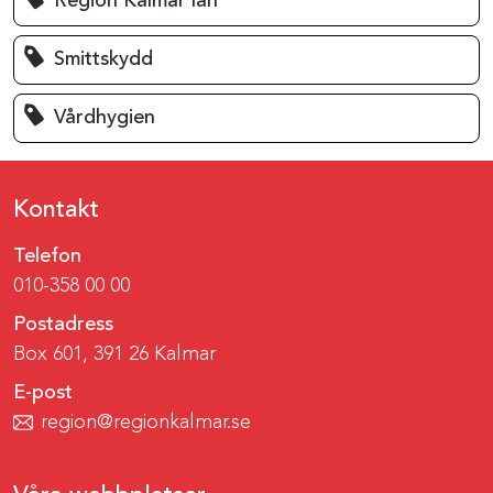
Region Kalmar län
Smittskydd
Vårdhygien
Kontakt
Telefon
010-358 00 00
Postadress
Box 601, 391 26 Kalmar
E-post
region@regionkalmar.se