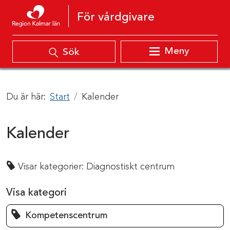
Hoppa till innehåll
För vårdgivare
Meny
Sök
Du är här:
Start
Kalender
Kalender
Visar kategorier:
Diagnostiskt centrum
Visa kategori
Kompetenscentrum